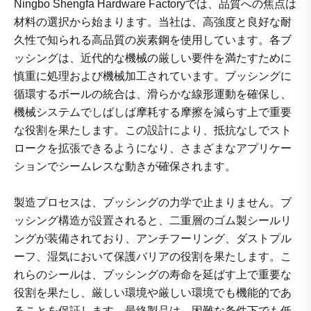
Ningbo Shengfa Hardware Factoryでは、品質への焦点は
材料の選択から始まります。当社は、高強度と良好な耐
久性で知られる高品質の炭素鋼を使用しています。各ブ
ッシングは、近代的な機械の厳しい要件を満たすために
慎重に処理および機械加工されています。ブッシングに
循環するボールの統合は、滑らかな線形運動を確保し、
機械システムでしばしば摩耗する摩擦を減らす上で重要
な役割を果たします。この設計により、抵抗なしでスト
ロークを拡張できるようになり、さまざまなアプリケー
ションでシームレスな動きが確保されます。
製造プロセスは、ブッシングの力学で止まりません。ブ
ッシング構造が設置されると、二重層のゴム製シールリ
ングが装備されており、アンチフーリング、ダストプル
ーフ、湿気において保護バリアの役割を果たします。こ
れらのシールは、ブッシングの寿命を延ばす上で重要な
役割を果たし、厳しい環境や厳しい環境でも機能的であ
ることを保証します。最終製品は、困難な条件下でも低