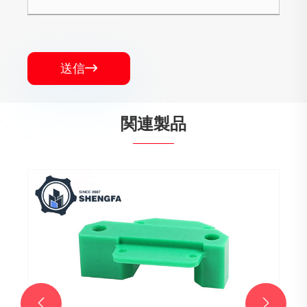
送信

関連製品
アクリル C CNC 機械加工部品
もっと見る >>

