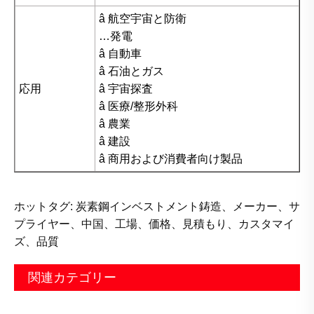
â 航空宇宙と防衛
…発電
â 自動車
â 石油とガス
応用
â 宇宙探査
â 医療/整形外科
â 農業
â 建設
â 商用および消費者向け製品
ホットタグ: 炭素鋼インベストメント鋳造、メーカー、サ
プライヤー、中国、工場、価格、見積もり、カスタマイ
ズ、品質
関連カテゴリー