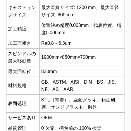
キャスティン
最大直線サイズ: 1200 mm、最大直径
グサイズ
サイズ: 600 mm
位置決め精度0.008mm、代表位置。精
加工精度
度0.006mm
加工面粗さ
Ra0.8～6.3um
スピンドルの
1900mm×850mm×700mm
最大移動量
最大回転径
830mm
GB、ASTM、AISI、DIN、BS、JIS、
材料規格
NF、AS、AAR
KTL（電着）、亜鉛メッキ、鏡面研
表面処理
磨、サンドブラスト、酸洗、
サービスあり
OEM
品質管理
0 欠陥、梱包前の 100% 検査