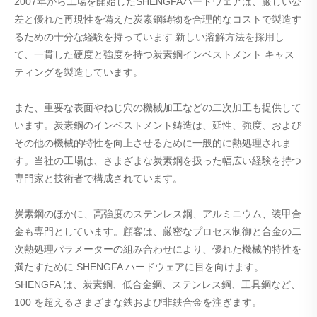
2007年から工場を開始したSHENGFAハードウェアは、厳しい公
差と優れた再現性を備えた炭素鋼鋳物を合理的なコストで製造す
るための十分な経験を持っています.新しい溶解方法を採用し
て、一貫した硬度と強度を持つ炭素鋼インベストメント キャス
ティングを製造しています。
また、重要な表面やねじ穴の機械加工などの二次加工も提供して
います。炭素鋼のインベストメント鋳造は、延性、強度、および
その他の機械的特性を向上させるために一般的に熱処理されま
す。当社の工場は、さまざまな炭素鋼を扱った幅広い経験を持つ
専門家と技術者で構成されています。
炭素鋼のほかに、高強度のステンレス鋼、アルミニウム、装甲合
金も専門としています。顧客は、厳密なプロセス制御と合金の二
次熱処理パラメーターの組み合わせにより、優れた機械的特性を
満たすために SHENGFA ハードウェアに目を向けます。
SHENGFA は、炭素鋼、低合金鋼、ステンレス鋼、工具鋼など、
100 を超えるさまざまな鉄および非鉄合金を注ぎます。