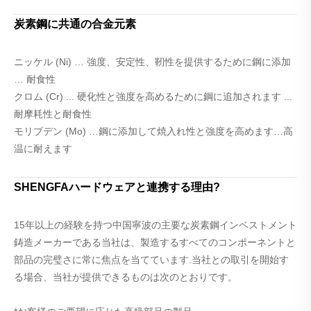
炭素鋼に共通の合金元素
ニッケル (Ni) … 強度、安定性、靭性を提供するために鋼に添加
… 耐食性
クロム (Cr) ... 硬化性と強度を高めるために鋼に追加されます ...
耐摩耗性と耐食性
モリブデン (Mo) …鋼に添加して焼入れ性と強度を高めます…高
温に耐えます
SHENGFAハードウェアと連携する理由?
15年以上の経験を持つ中国寧波の主要な炭素鋼インベストメント
鋳造メーカーである当社は、製造するすべてのコンポーネントと
部品の完璧さに常に焦点を当てています.当社との取引を開始す
る場合、当社が提供できるものは次のとおりです。