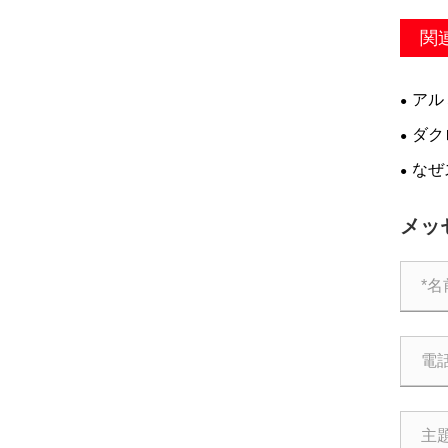
関
アル
ダク
なぜ
製造に
メッ