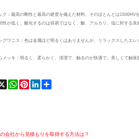
ック：最高の剛性と最高の硬度を備えた材料、そのほとんどは1500H
靭性が低く、酸化するのは容易ではなく、酸、アルカリ、塩に対する良
ングワニス：色は金属ほど明るくはありませんが、リラックスしたエレ
ムメッキ：明るく、柔らかく、清潔で、触るのが快適で、美しくて触覚
acebook
X
WhatsApp
Pinterest
LinkedIn
Share
の会社から見積もりを取得する方法は？