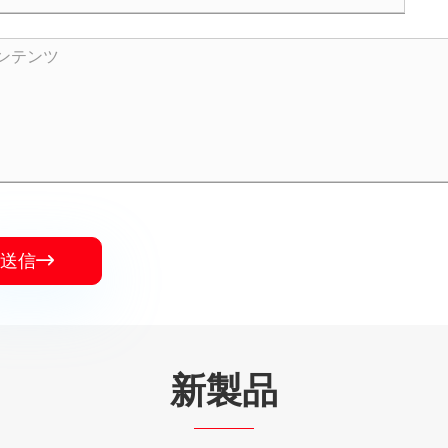
送信

新製品