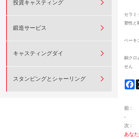

投資キャスティング
セラミ
塑性と

鍛造サービス
ベーキ

キャスティングダイ
銅クロ
せん

スタンピングとシャーリング
F
前 :
-
次 :
あなた