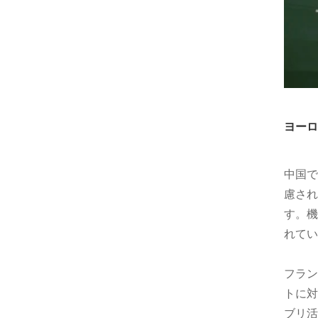
ヨーロ
中国で
慮され
す。機
れてい
フラン
トに対
ブリ活