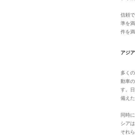
信頼で
準を満
件を満
アジア
多くの
動車の
す。日
備えた
同時に
シアは
それら