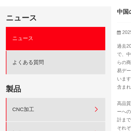
中国
ニュース
202
ニュース
過去2
で、中
よくある質問
らの商
易デー
います
含まれ
製品
高品質

CNC加工
ーへの
計まで
それぞ