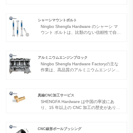
け、長期耐久性という特徴があり、リサイ
クルに最適です。 Ningbo Shengfa
Hardware によって設計および製造されて
おり、パフォーマンスは信頼できます。
シャーシマウントボルト
Ningbo Shengfa Hardware のシャーシ マ
ウント ボルトは、比類のない信頼性で自動
車および産業用シャーシの安全性を確保す
るように設計されています。強度、精度、
耐食性に優れています。
アルミニウムエンジンブロック
Ningbo Shengfa Hardware Factoryの主な
作業は、高品質のアルミニウムエンジンブ
ロックを生産することです。長年にわた
り、私たちは信頼できるパーソナライズさ
れたエンジンコンポーネントを提供できる
と信じているため、世界中の顧客と緊密に
真鍮CNC加工サービス
連携してきました。中国のニンボ市にある
SHENGFA Hardware は中国の寧波にあ
私たちの工場は、その強力な製造業と便利
り、15 年以上の CNC 加工の歴史があり、
な国際港で知られています。
さまざまな黄銅合金の CNC 加工製品の生
産を専門としています。当社の真鍮 CNC
機械加工サービスでは、あらゆるサイズと
CNC線形ボールブッシング
数量の注文に対応できます。ご注文いただ