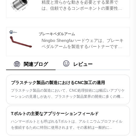
精度と滑らかな動きを必要とする業界で
いた商品にご満足いただけるものと確信し
は、信頼できるコンポーネントの重要性を
ております。当社の工業用真鍮製品の幅広
誇張することはできません。 3Dプリンタ
いラインアップには、最先端の真鍮 CNC
ーからCNCマシンに至るまで、多くのシス
機械加工サービスが含まれます。
テムの中心にあるのは、線形ボールブッシ
SHENGFA はプロトタイピングと研究の支
ングです。 Ningbo Shengfaハードウェア
ブレーキペダルアーム
援も行っており、新しい製品設計の開発を
が生成するCNC線形ボールブッシングは、
Ningbo Shengfaハードウェアは、ブレーキ
支援できます。当社は常に、できるだけ早
耐久性、精度、および費用効率のために、
ペダルアームを製造するパートナーです。
く、経済的に製品をお客様にお届けできる
このようなアプリケーションの重要な部分
品質、期間、費用対効果を理解していま
よう努めています。
となっています。 Ningbo Shengfaによる
す。協力して、最新の自動車用の強力で安
これらのライナーボールブッシングサプラ
関連ブログ
レビュー
全で信頼できるブレーキシステムを開発し
イヤーは、コンポーネントだけでなく、長
ましょう。
期にわたって高性能を要求するシステムの
重要な部分です。
プラスチック製品の製造におけるCNC加工の適用
プラスチック製品の製造において、CNC処理技術には幅広いアプリケ
ーションの見通しがあり、プラスチック製品業界の開発に多くの機会
と課題をもたらします。
Tボルトの主要なアプリケーションフィールド
ハンマーボルトとも呼ばれるTボルトは、アルミニウムプロファイル
を接続するために特別に使用されます。その素材は一般的に...