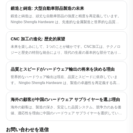
鍛造と鋳造: 大型自動車部品製造の未来
鍛造と鋳造は、頑丈な自動車部品の強度と精度を再定義しています。
Ningbo Shengfa Hardware は、先進的な金属製造と世界的な品質基
準でこの変化をリードしています。
CNC 加工の進化: 歴史的展望
未来を楽しみにして、1つのことが確かです。CNC加工は、テクノロ
ジーと歴史の特別な統合により、現代の生産の基本的な部分であり続
け、Ningbo Shengfaハードウェアなどの組織は、この遺産を維持す
る上で重要な役割を果たします。
品質とスピードがハードウェア輸出の将来を決める理由
世界的なハードウェア輸出は現在、品質とスピードに依存していま
す。 Ningbo Shengfa Hardware は、製造の卓越性を再定義する高度
な生産、厳格な品質管理、短納期でこの変化をリードしています。
海外の顧客が中国のハードウェア サプライヤーを選ぶ理由
海外の顧客は、製造の深さ、安定した品質システム、競争力のある価
値、適応性を理由に中国のハードウェア サプライヤーを選択していま
す。 Ningbo Shengfa Hardware は、信頼性、規模、長期的なパート
ナーシップを提供します。
お問い合わせを送信